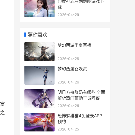
印度神庙冲刺跑酷游戏下
载
2026-04-29
猜你喜欢
梦幻西游半夏直播
2026-04-28
梦幻西游召唤灵
2026-04-26
明日方舟群奶有哪些 全面
解析热门辅助干员阵容
富
2026-04-26
之
恐怖躲猫猫4免登录APP
预约
2026-04-25