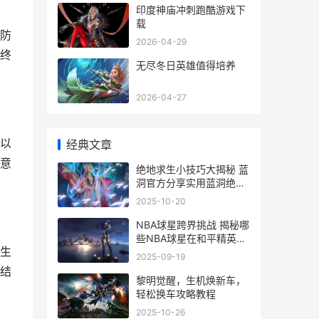
印度神庙冲刺跑酷游戏下
载
防
2026-04-29
终
无尽冬日英雄值得培养
2026-04-27
以
经典文章
意
绝地求生小技巧大揭秘 蓝
洞官方分享实用蓝洞绝地
求生技巧
2025-10-20
NBA球星跨界挑战 揭秘哪
些NBA球星在和平精英比
生
赛中大显身手
2025-09-19
结
黎明觉醒，生机焕新车，
轻松换车攻略教程
2025-10-26