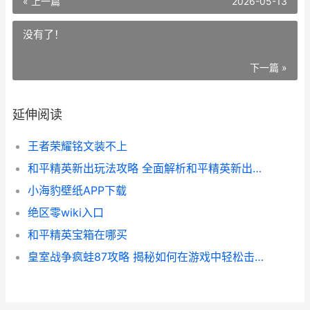
« 上一篇
2026-05-13
没有了！
下一篇 »
延伸阅读
王者荣耀铭文装不上
和平精英新出玩法攻略 全面解析和平精英新出玩法怎么玩
小海豹壁纸APP下载
绝区零wiki入口
和平精英宝箱在哪买
皇室战争疯蛙87攻略 揭秘如何在游戏中轻松击败对手 装备选择解析