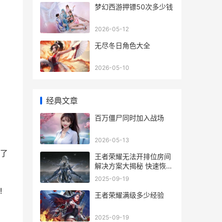
梦幻西游押镖50次多少钱
2026-05-12
无尽冬日角色大全
2026-05-10
经典文章
百万僵尸同时加入战场
2026-05-13
了
王者荣耀无法开排位房间
解决方案大揭秘 快速恢复
排位畅玩攻略
2025-09-19
!
王者荣耀满级多少经验
2025-09-19