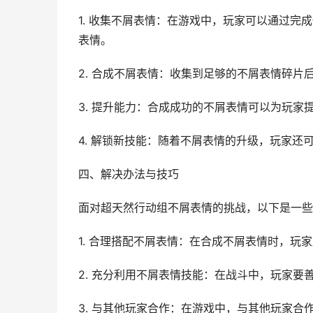
1. 收集不屑表情：在游戏中，玩家可以通过
表情。
2. 合成不屑表情：收集到足够的不屑表情碎
3. 提升能力：合成成功的不屑表情可以为玩
4. 解锁新技能：随着不屑表情的升级，玩家
四、解决办法与技巧
面对超天然行动组不屑表情的挑战，以下是一些
1. 合理搭配不屑表情：在合成不屑表情时，
2. 充分利用不屑表情技能：在战斗中，玩家
3. 与其他玩家合作：在游戏中，与其他玩家