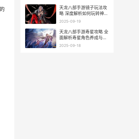
天龙八部手游镜子玩法攻
的
略 深度解析如何玩转神秘
镜像世界
2025-09-19
天龙八部手游寿星攻略 全
面解析寿星角色养成与战
斗技巧
2025-09-18