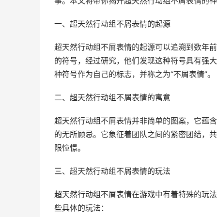
事。本文将带你揭开超天然行动组不屑表情的神
一、超天然行动组不屑表情的起源
超天然行动组不屑表情的起源可以追溯到数年前
的符号，经过研究，他们发现这种符号具有强大
种符号作为自己的标志，并称之为“不屑表情”。
二、超天然行动组不屑表情的寓意
超天然行动组不屑表情并非简单的图案，它蕴含
的无所顾忌。它象征着团队之间的紧密团结，共
限憧憬。
三、超天然行动组不屑表情的玩法
超天然行动组不屑表情在游戏中有着特殊的玩法
些具体的玩法：