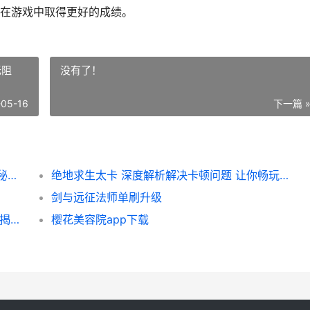
在游戏中取得更好的成绩。
无阻
没有了！
-05-16
下一篇 
揭秘超自然行动组不屑表情 背后的故事与神秘解析
绝地求生太卡 深度解析解决卡顿问题 让你畅玩无阻
剑与远征法师单刷升级
花亦山心之月ur不夜 探寻夜幕下的神秘魅力 揭秘不夜城的价格之谜
樱花美容院app下载