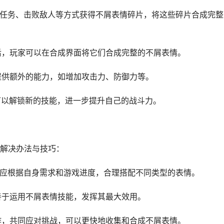
完成任务、击败敌人等方式获得不屑表情碎片，将这些碎片合成完整
片后，玩家可以在合成界面将它们合成完整的不屑表情。
家提供额外的能力，如增加攻击力、防御力等。
还可以解锁新的技能，进一步提升自己的战斗力。
解决办法与技巧：
玩家应根据自身需求和游戏进度，合理搭配不同类型的表情。
要善于运用不屑表情技能，发挥其最大效用。
合作，共同应对挑战，可以更快地收集和合成不屑表情。