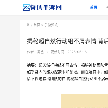
首页
首页
>
手游资讯
揭秘超自然行动组不屑表情 背
作者：
篱笆
•
更新时间：2026-05-16
摘要：超天然行动组不屑表情：揭秘神秘团队背
超乎常人的能力探索未知领域。而在这其中，超
情不仅透露出团队的自,揭秘超自然行动组不屑