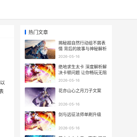
热门文章
揭秘超自然行动组不屑表
情 背后的故事与神秘解析
2026-05-16
绝地求生太卡 深度解析解
决卡顿问题 让你畅玩无阻
2026-05-16
以
花亦山心之月刀子文案
表
2026-05-16
剑与远征法师单刷升级
2026-05-16