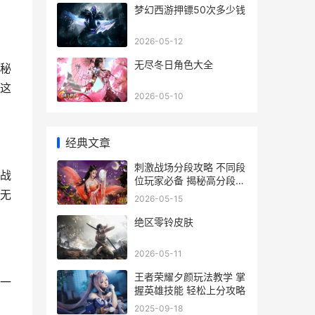
梦幻西游押镖50次多少钱
2026-05-12
无尽冬日角色大全
秘
这
2026-05-10
经典文章
刺激战场分段攻略 不同段
战
位玩家必备 揭秘高分段位
技巧与装备选择
无
2026-05-15
绝区零铃皮肤
2026-05-11
王者荣耀夕颜玩法教学 掌
一
握英雄技能 轻松上分攻略
2025-09-18