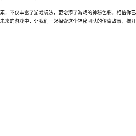
素，不仅丰富了游戏玩法，更增添了游戏的神秘色彩。相信你已
未来的游戏中，让我们一起探索这个神秘团队的传奇故事，揭开