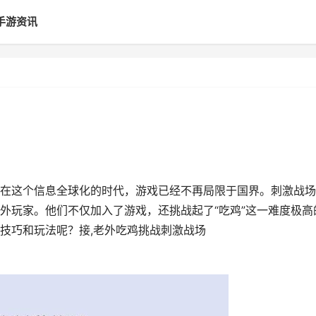
手游资讯
在这个信息全球化的时代，游戏已经不再局限于国界。刺激战场
外玩家。他们不仅加入了游戏，还挑战起了“吃鸡”这一难度极高
技巧和玩法呢？接,老外吃鸡挑战刺激战场