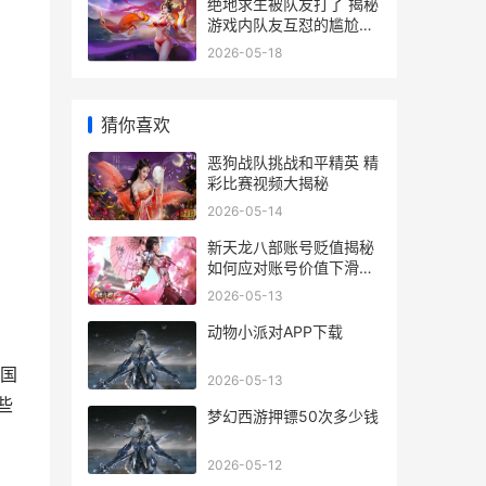
绝地求生被队友打了 揭秘
游戏内队友互怼的尴尬时
刻
2026-05-18
猜你喜欢
恶狗战队挑战和平精英 精
彩比赛视频大揭秘
2026-05-14
新天龙八部账号贬值揭秘
如何应对账号价值下滑危
机
2026-05-13
动物小派对APP下载
国
2026-05-13
些
梦幻西游押镖50次多少钱
2026-05-12