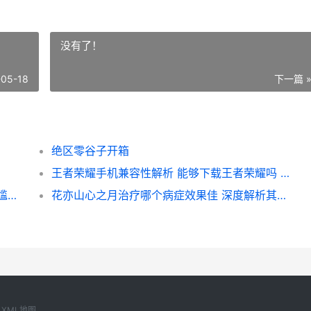
没有了！
-05-18
下一篇 
绝区零谷子开箱
王者荣耀手机兼容性解析 能够下载王者荣耀吗 不同机型全面评测
绝地求生被队友打了 揭秘游戏内队友互怼的尴尬时刻
花亦山心之月治疗哪个病症效果佳 深度解析其治疗优势与适用范围
XML地图