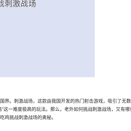
国界。刺激战场，这款由我国开发的热门射击游戏，吸引了无数
鸡”这一难度极高的玩法。那么，老外如何挑战刺激战场，又有哪
吃鸡挑战刺激战场的奥秘。