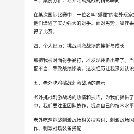
三、案例分析：老外吃鸡挑战的精彩瞬间
在某次国际比赛中，一位名叫“狐狸”的老外玩
他们遭遇了实力强大的对手。面对劣势，狐狸果
得了比赛。
四、个人经历：挑战刺激战场的挫折与成长
那把我被对面射手暴打，才发现装备出错了。当
配不当，导致战绩惨淡。这次经历让我深刻认识
五、老外吃鸡挑战刺激战场的启示
老外挑战刺激战场的热情和技巧，为我们提供了
中，我们要注重团队协作，提高自己的技术水平
老外吃鸡挑战刺激战场相关搜索词：刺激战场国
作、刺激战场装备搭配