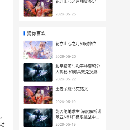
花亦山心之月耗资多少
2026-05-25
猜你喜欢
花亦山心之月如何排位
2026-05-20
和平精英与和平特警积分
大揭秘 如何高效兑换游戏
资源
2026-05-22
王者荣耀马克铭文
2026-05-19
能否绝地求生 深度解析诺
，
基亚N81在极限挑战中的
表现
动
2026-05-19