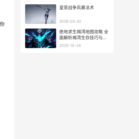
皇室战争风暴法术
2026-05-20
你
绝地求生褐湾地图攻略 全
面解析褐湾生存技巧与战
术布局
2025-10-24