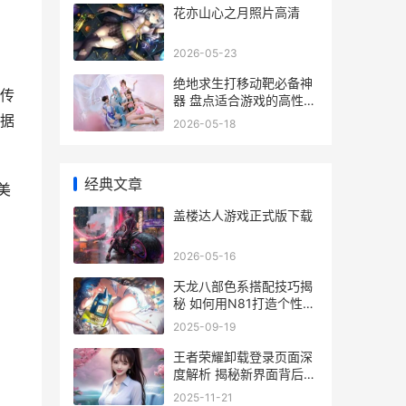
花亦山心之月照片高清
2026-05-23
绝地求生打移动靶必备神
传
器 盘点适合游戏的高性能
手机推荐
据
2026-05-18
经典文章
美
盖楼达人游戏正式版下载
2026-05-16
天龙八部色系搭配技巧揭
秘 如何用N81打造个性色
彩搭配
2025-09-19
王者荣耀卸载登录页面深
度解析 揭秘新界面背后的
优化与变化
2025-11-21