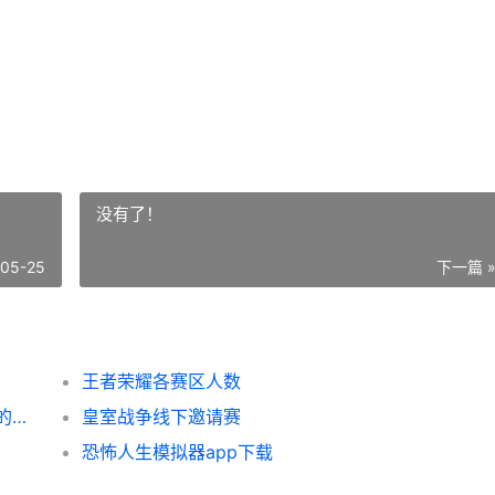
没有了！
-05-25
下一篇 
王者荣耀各赛区人数
绝地求生黑白画风格解析 带你领略游戏画面的独特魅力
皇室战争线下邀请赛
恐怖人生模拟器app下载