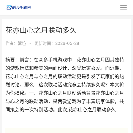
花亦山心之月联动多久
作者：
篱笆
•
更新时间：2026-05-28
摘要：前言：在众多手机游戏中，花亦山心之月因其独特
的游戏玩法和精美的画面设计，深受玩家喜爱。而近期，
花亦山心之月与心之月的联动活动更是引发了玩家们的热
烈讨论。那么，这次联动活动究竟会持续多久呢？本文将
为你揭秘。一、花亦山心之月联动活动背景花亦山心之月
与心之月的联动活动，是两款游戏为了丰富玩家体验，共
同策划的一次特别活动。此次,花亦山心之月联动多久