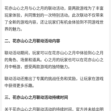
花亦山心之月与心之月的联动活动，是两款游戏为了丰富
玩家体验，共同策划的一次特别活动。此次联动不仅带来
了全新的游戏内容，还让玩家们有机会体验到不同游戏世
界的魅力。
二、花亦山心之月联动活动内容
联动活动期间，玩家可以在花亦山心之月中体验到心之月
的角色、场景和道具。心之月的玩家也可以在花亦山心之
月中畅游，感受两款游戏的独特魅力。
联动活动还推出了专属的挑战任务和奖励，让玩家在游戏
中获得更多乐趣。
三、花亦山心之月联动活动持续时间
关于花亦山心之月联动活动的持续时间，官方并未给出明