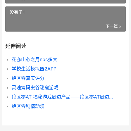
没有了！
下一篇 »
延伸阅读
花亦山心之月npc多大
学校生活模拟器2APP
绝区零真实评分
灵魂筹码虫谷迷窟游戏
绝区零AT 揭秘游戏周边产品——绝区零AT周边售价大解析
绝区零剧情动漫