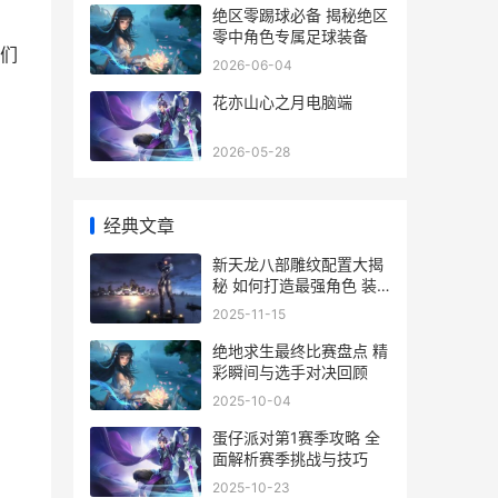
绝区零踢球必备 揭秘绝区
零中角色专属足球装备
们
2026-06-04
花亦山心之月电脑端
2026-05-28
经典文章
新天龙八部雕纹配置大揭
秘 如何打造最强角色 装
备攻略全解析
2025-11-15
绝地求生最终比赛盘点 精
彩瞬间与选手对决回顾
2025-10-04
蛋仔派对第1赛季攻略 全
面解析赛季挑战与技巧
2025-10-23