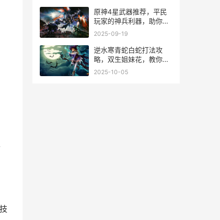
原神4星武器推荐，平民
玩家的神兵利器，助你轻
松提瓦特大陆！
2025-09-19
逆水寒青蛇白蛇打法攻
略，双生姐妹花，教你轻
松通关！
2025-10-05
后
技