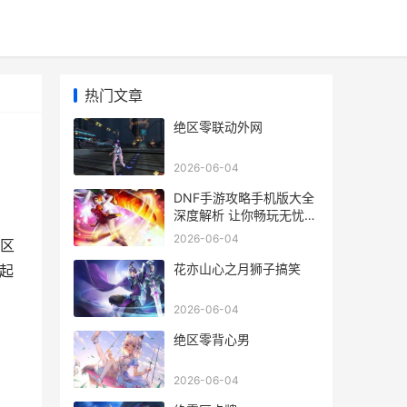
热门文章
绝区零联动外网
2026-06-04
DNF手游攻略手机版大全
深度解析 让你畅玩无忧的
攻略秘籍汇总
2026-06-04
区
花亦山心之月狮子搞笑
起
2026-06-04
绝区零背心男
2026-06-04