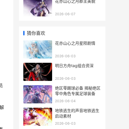
花亦山心之月郡主美貌
2026-06-07
猜你喜欢
花亦山心之月星陨剧情
2026-06-03
明日方舟tag组合资深
2026-06-03
员
绝区零踢球必备 揭秘绝区
零中角色专属足球装备
2026-06-04
解
地铁逃生的声音地铁逃生
启动素材
2026-06-03