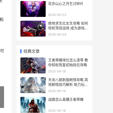
更
花亦山心之月乞讨碎片
2026-06-03
和
绝地求生扛女生攻略 如何
轻松驾驭战场 成为游戏中
的女神搭档
2026-06-04
可
经典文章
王者荣耀排位怎么清零 教
你轻松恢复初始段位攻略
2025-09-18
天龙八部新版刷怪攻略 高
效刷怪技巧解析 助力玩家
轻松升级
2025-09-19
战旗怎么直播王者荣耀
»
2025-09-18