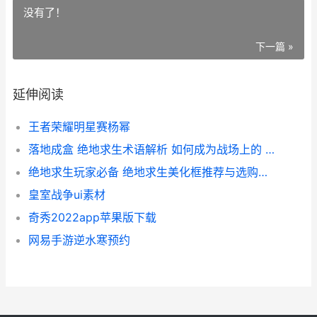
没有了！
下一篇 »
延伸阅读
王者荣耀明星赛杨幂
落地成盒 绝地求生术语解析 如何成为战场上的 伏地魔
绝地求生玩家必备 绝地求生美化框推荐与选购指南
皇室战争ui素材
奇秀2022app苹果版下载
网易手游逆水寒预约