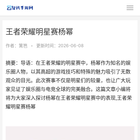
王者荣耀明星赛杨幂
作者：
篱笆
•
更新时间：2026-06-08
摘要：导语：在王者荣耀的明星赛中，杨幂作为知名的娱
乐圈人物，以其高超的游戏技巧和特殊的魅力吸引了无数
观众的目光。此次赛事不仅是明星们的较量，也让广大玩
家见证了娱乐圈与电竞全球的完美融合。这篇文章小编将
将为大家深入探讨杨幂在王者荣耀明星赛中的表现,王者荣
耀明星赛杨幂