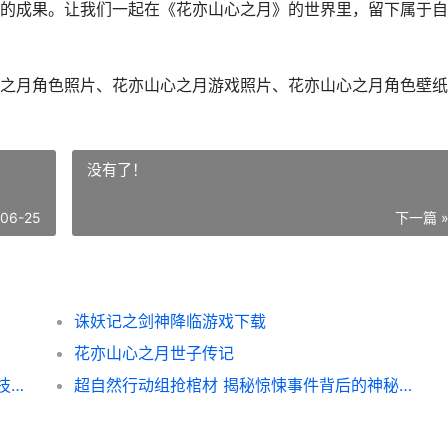
的成果。让我们一起在《花亦山心之月》的世界里，留下属于自
之月角色照片、花亦山心之月游戏照片、花亦山心之月角色壁纸
没有了！
-06-25
下一篇 
诛妖记之剑神降临游戏下载
花亦山心之月世子传记
超自然行动组小刘探秘 揭秘超能力背后的科技奥秘
超自然行动组抢棺材 揭秘惊悚事件背后的神秘真相