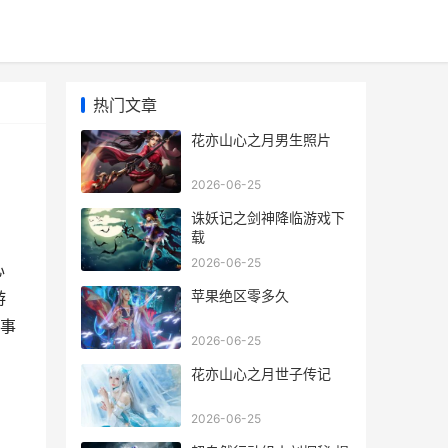
热门文章
花亦山心之月男生照片
2026-06-25
诛妖记之剑神降临游戏下
载
2026-06-25
心
苹果绝区零多久
游
事
2026-06-25
花亦山心之月世子传记
2026-06-25