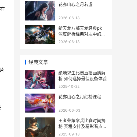
花亦山心之月若虚
在
2026-06-18
新天龙八部天龙经典pk
深度解析经典对决中的战
术与策略
2026-06-18
经典文章
片
绝地求生比赛直播画质解
析 如何选择最佳设备体验
2025-10-22
花亦山心之月红榜课程
瞬
2026-06-03
王者荣耀伞兵比赛时间揭
秘 赛程安排及精彩看点不
容错过
2025-09-18