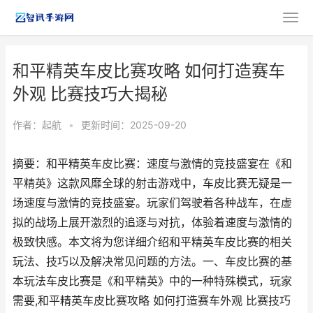
和平精英车皮比赛攻略 如何打造赛车
外观 比赛技巧大揭秘
作者：
起航
•
更新时间：2025-09-20
摘要：和平精英车皮比赛：速度与激情的竞技盛宴在《和
平精英》这款风靡全球的射击游戏中，车皮比赛无疑是一
场速度与激情的竞技盛宴。玩家们驾驶着各种战车，在虚
拟的战场上展开激烈的追逐与对抗，体验着速度与激情的
极致快感。本文将为您详细介绍和平精英车皮比赛的相关
玩法、技巧以及解决常见问题的方法。一、车皮比赛的基
本玩法车皮比赛是《和平精英》中的一种特殊模式，玩家
需要,和平精英车皮比赛攻略 如何打造赛车外观 比赛技巧