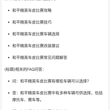
和平精英车皮比赛攻略
和平精英车皮比赛技巧
和平精英车皮比赛车辆选择
和平精英车皮比赛改装建议
和平精英车皮比赛常见问题解答
{标题}相关的FAQ问答：
问：和平精英车皮比赛有哪些车辆可以选择？
答：和平精英车皮比赛中有多种车辆可供选择，包括
摩托车、赛车等。