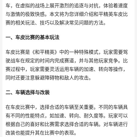
车，在虚拟的战场上展开激烈的追逐与对抗，体验着速度
与激情的极致快感。本文将为您详细介绍和平精英车皮比
赛的相关玩法、技巧以及解决常见问题的方法。
一、车皮比赛的基本玩法
车皮比赛是《和平精英》中的一种特殊模式，玩家需要驾
驶战车在规定的时间内完成赛道，并与其他玩家竞争。比
赛过程中，玩家需要灵活运用车辆的加速、转向等操作，
同时还要注意躲避障碍物和敌人的攻击。
二、车辆选择与改装
在车皮比赛中，选择合适的车辆至关重要。不同的车辆具
有不同的性能特点，如加速、转向、耐久度等。玩家可以
根据自己的喜好和比赛需求选择合适的车辆。对车辆进行
改装也能提升其在比赛中的表现。