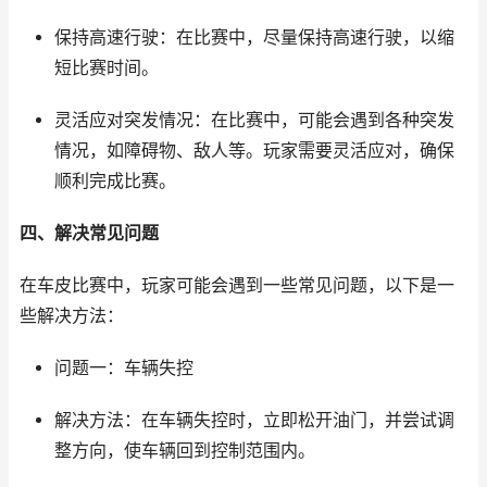
保持高速行驶：在比赛中，尽量保持高速行驶，以缩
短比赛时间。
灵活应对突发情况：在比赛中，可能会遇到各种突发
情况，如障碍物、敌人等。玩家需要灵活应对，确保
顺利完成比赛。
四、解决常见问题
在车皮比赛中，玩家可能会遇到一些常见问题，以下是一
些解决方法：
问题一：车辆失控
解决方法：在车辆失控时，立即松开油门，并尝试调
整方向，使车辆回到控制范围内。