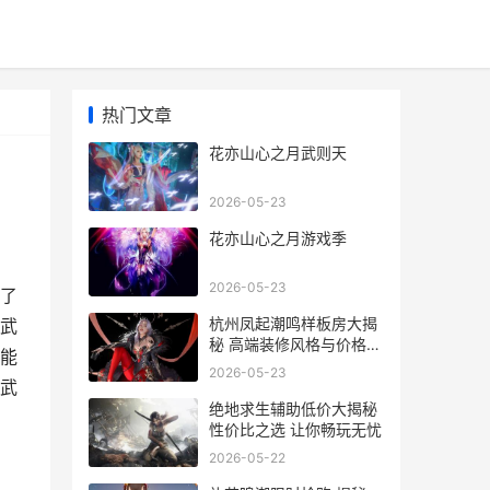
热门文章
花亦山心之月武则天
2026-05-23
花亦山心之月游戏季
2026-05-23
了
杭州凤起潮鸣样板房大揭
武
秘 高端装修风格与价格全
能
解析
2026-05-23
月武
绝地求生辅助低价大揭秘
性价比之选 让你畅玩无忧
2026-05-22