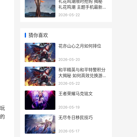
礼花鸣潮限时抢购 揭秘
礼花鸣潮 主题手机最新优
惠价格
2026-05-22
猜你喜欢
花亦山心之月如何排位
2026-05-20
和平精英与和平特警积分
大揭秘 如何高效兑换游戏
资源
2026-05-22
王者荣耀马克铭文
2026-05-19
玩
的
无尽冬日移民技巧
2026-05-17