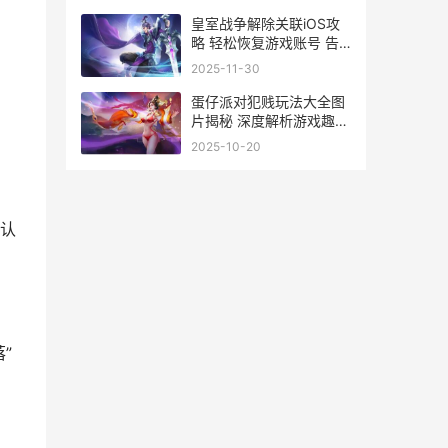
皇室战争解除关联iOS攻
略 轻松恢复游戏账号 告
别账号绑定烦恼
2025-11-30
蛋仔派对犯贱玩法大全图
片揭秘 深度解析游戏趣味
玩法攻略
2025-10-20
认
”