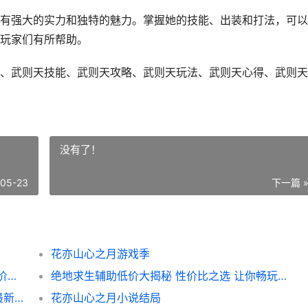
有强大的实力和独特的魅力。掌握她的技能、出装和打法，可以
玩家们有所帮助。
、武则天技能、武则天攻略、武则天玩法、武则天心得、武则天
没有了！
-05-23
下一篇 
花亦山心之月游戏季
杭州凤起潮鸣样板房大揭秘 高端装修风格与价格全解析
绝地求生辅助低价大揭秘 性价比之选 让你畅玩无忧
礼花鸣潮限时抢购 揭秘 礼花鸣潮 主题手机最新优惠价格
花亦山心之月小说结局