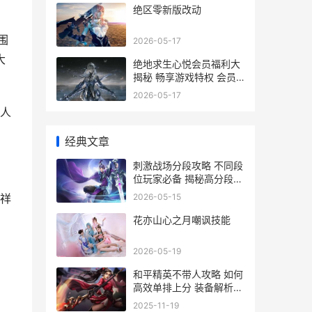
绝区零新版改动
围
2026-05-17
大
绝地求生心悦会员福利大
揭秘 畅享游戏特权 会员
价格解析
2026-05-17
人
经典文章
刺激战场分段攻略 不同段
位玩家必备 揭秘高分段位
技巧与装备选择
2026-05-15
祥
花亦山心之月嘲讽技能
方
2026-05-19
和平精英不带人攻略 如何
高效单排上分 装备解析与
技巧分享
2025-11-19