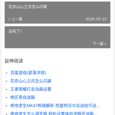
花亦山心之月怎么闪避
« 上一篇
2026-05-23
没有了！
下一篇 »
延伸阅读
百度游戏(部落冲突)
花亦山心之月怎么闪避
王者荣耀打击动画设置
绝区零自选箱
绝地求生MK47枪械解析 性能特点与实战技巧全攻略
绝地求生怎么调亚服 轻松设置体验流畅亚洲服务器攻略