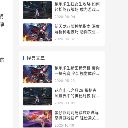
绝地求生扛女生攻略 如何
轻松驾驭战场 成为游戏中
的女神搭档
拥
2026-06-04
事
新天龙八部种地指南 深度
解析种地技巧 助你农业丰
收攻略
2026-06-07
经典文章
的
绝地求生新图标亮相 带你
一探究竟 全新视觉体验解
析
2026-05-28
花亦山心之月29 揭秘古
风世界中的神秘月夜 探寻
月下佳品
2026-03-02
蛋仔派对对与错攻略详解
掌握游戏技巧 轻松通关攻
略全解析
2025-10-19