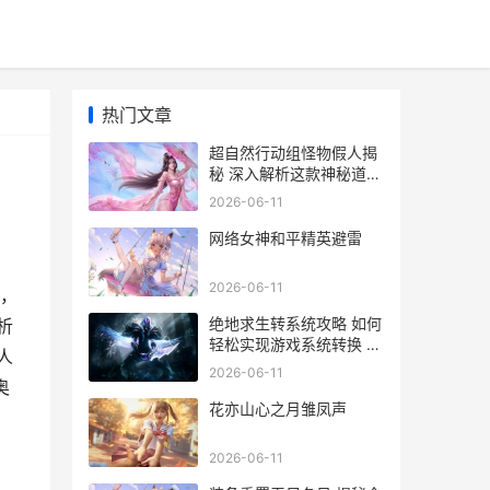
热门文章
超自然行动组怪物假人揭
秘 深入解析这款神秘道具
的奥秘与用途
2026-06-11
网络女神和平精英避雷
2026-06-11
，
绝地求生转系统攻略 如何
析
轻松实现游戏系统转换 解
人
锁全新体验
2026-06-11
奥
花亦山心之月雏凤声
2026-06-11