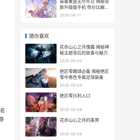
装备重置无尽冬日 揭秘全
新升级版手机 性价比解析
与选购指南
2026-06-11
猜你喜欢
花亦山心之月傀儡 揭秘神
秘主题背后的故事与魅力
2026-06-09
绝区零踢球必备 揭秘绝区
零中角色专属足球装备
2026-06-04
绝区零比利入口
2026-06-08
名
游
花亦山心之月的美男
2026-06-08