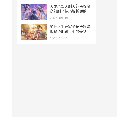
天龙八部天刷天外马攻略
高效刷马技巧解析 助你轻
松升级
2025-09-19
绝地求生败家子玩法攻略
揭秘绝地求生中的豪华装
备 盘点绝地求生败家子玩
2025-10-12
法必备清单