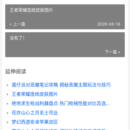
王者荣耀庞统皮肤图片
« 上一篇
2026-06-16
没有了！
下一篇 »
延伸阅读
蛋仔派对恶魔笔记攻略 揭秘恶魔主题玩法与技巧
王者荣耀庞统皮肤图片
绝地求生枪战利器盘点 热门枪械性能对比及选购指南
花亦山心之月名士司业
梦幻西游安卓苹果双区