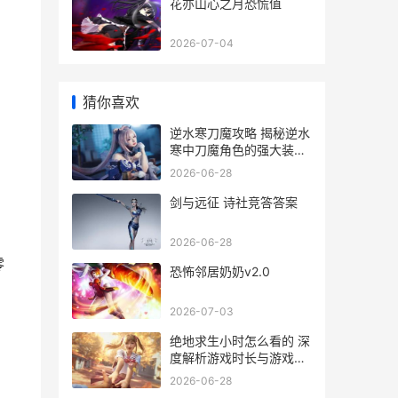
花亦山心之月恐慌值
2026-07-04
猜你喜欢
逆水寒刀魔攻略 揭秘逆水
寒中刀魔角色的强大装备
与价格解析
2026-06-28
剑与远征 诗社竞答答案
2026-06-28
零
恐怖邻居奶奶v2.0
2026-07-03
绝地求生小时怎么看的 深
度解析游戏时长与游戏体
验的关系
2026-06-28