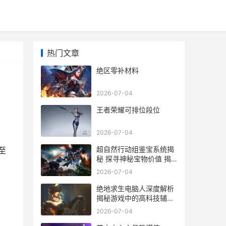
热门文章
绝区零补材料
2026-07-04
王者荣耀可排位段位
2026-07-04
超自然行动组鉴宝系统揭
至
秘 探寻神秘宝物价值 揭
秘神秘物品价格之谜
2026-07-04
绝地求生电脑人深度解析
揭秘游戏中的高科技辅助
装备
2026-07-04