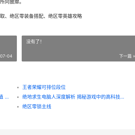
所向披靡。
取、绝区零装备搭配、绝区零英雄攻略
没有了！
-07-04
下一篇 
王者荣耀可排位段位
超自然行动组鉴宝系统揭秘 探寻神秘宝物价值 揭秘神秘物品价格之谜
绝地求生电脑人深度解析 揭秘游戏中的高科技辅助装备
绝区零锁主线