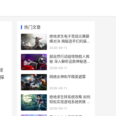
热门文章
绝地求生电子竞技比赛巅
峰对决 揭秘选手们的装备
与战术解析
2026-06-11
超自然行动组怪物假人揭
秘 深入解析这款神秘道具
的奥秘与用途
2026-06-11
经
网络女神和平精英避雷
探
2026-06-11
绝地求生转系统攻略 如何
轻松实现游戏系统转换 解
锁全新体验
2026-06-11