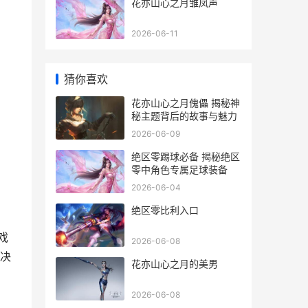
花亦山心之月雏凤声
2026-06-11
猜你喜欢
花亦山心之月傀儡 揭秘神
秘主题背后的故事与魅力
2026-06-09
绝区零踢球必备 揭秘绝区
零中角色专属足球装备
2026-06-04
绝区零比利入口
戏
2026-06-08
决
花亦山心之月的美男
2026-06-08