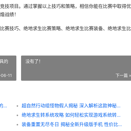
竞技项目。通过掌握以上技巧和策略，相信你能在比赛中取得优
煌战绩！
比赛技巧、绝地求生比赛策略、绝地求生比赛装备、绝地求生比
具的
没有了！
-06-11
下一篇 
绝地求生电子竞技比赛巅峰对决 揭秘选手们的装备与战术解析
超自然行动组怪物假人揭秘 深入解析这款神秘道具的奥秘与用途
绝地求生转系统攻略 如何轻松实现游戏系统转换 解锁全新体验
装备重置无尽冬日 揭秘全新升级版手机 性价比解析与选购指南