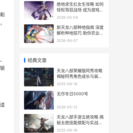
绝地求生扛女生攻略 如何
轻松驾驭战场 成为游戏中
和
的女神搭档
2026-06-04
，
新天龙八部种地指南 深度
解析种地技巧 助你农业丰
收攻略
2026-06-07
、
经典文章
锁
天龙八部荣耀版阿秀攻略
揭秘阿秀角色成长与装备
搭配技巧
2025-09-19
无尽冬日5000号
适
2026-05-12
天龙八部手游五绝攻略 揭
秘五绝技能搭配与实战技
巧
2025-09-18