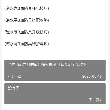
{逆水寒3血防具强化技巧}
{逆水寒3血防具搭配攻略}
{逆水寒3血防具升级技巧}
{逆水寒3血防具维护建议}
花亦山心之月的最佳阵容揭秘 打造梦幻团队攻略
« 上一篇
2026-06-18
没有了！
下一篇 »