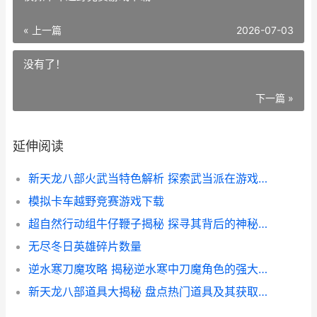
« 上一篇
2026-07-03
没有了！
下一篇 »
延伸阅读
新天龙八部火武当特色解析 探索武当派在游戏中的绝学奥秘
模拟卡车越野竞赛游戏下载
超自然行动组牛仔鞭子揭秘 探寻其背后的神秘力量与市场行情
无尽冬日英雄碎片数量
逆水寒刀魔攻略 揭秘逆水寒中刀魔角色的强大装备与价格解析
新天龙八部道具大揭秘 盘点热门道具及其获取攻略