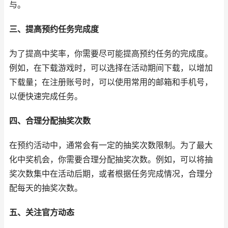
与。
三、提高预约任务完成度
为了提高中奖率，你需要尽可能提高预约任务的完成度。
例如，在下载游戏时，可以选择在活动期间下载，以增加
下载量；在注册账号时，可以使用常用的邮箱和手机号，
以便快速完成任务。
四、合理分配抽奖次数
在预约活动中，通常会有一定的抽奖次数限制。为了最大
化中奖机会，你需要合理分配抽奖次数。例如，可以将抽
奖次数集中在活动后期，或者根据任务完成情况，合理分
配每天的抽奖次数。
五、关注官方动态