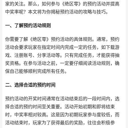
家的关注。那么，如何参与《绝区零》的预约活动并提高
中奖率呢？本文将为你揭秘预约活动的攻略与技巧。
一、了解预约活动规则
你需要了解《绝区零》预约活动的具体规则。通常，预约
活动会要求玩家在指定时间内完成一定的任务，如下载游
戏、注册账号、分享活动等。只有完成任务，才能获得抽
奖资格。在参与活动之前，一定要仔细阅读活动规则，确
保自己能够顺利完成所有任务。
二、选择合适的预约时间
预约活动的开奖时间通常在活动结束后的一段时间内，选
择合适的预约时间至关重要。活动开始初期和即将结束
时，中奖率相对较高。这是因为初期玩家参与度较低，而
活动结束时，玩家为了获得最后的奖励，往往会积极参