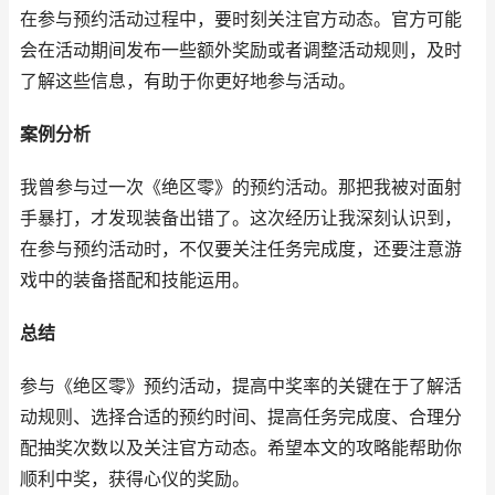
在参与预约活动过程中，要时刻关注官方动态。官方可能
会在活动期间发布一些额外奖励或者调整活动规则，及时
了解这些信息，有助于你更好地参与活动。
案例分析
我曾参与过一次《绝区零》的预约活动。那把我被对面射
手暴打，才发现装备出错了。这次经历让我深刻认识到，
在参与预约活动时，不仅要关注任务完成度，还要注意游
戏中的装备搭配和技能运用。
总结
参与《绝区零》预约活动，提高中奖率的关键在于了解活
动规则、选择合适的预约时间、提高任务完成度、合理分
配抽奖次数以及关注官方动态。希望本文的攻略能帮助你
顺利中奖，获得心仪的奖励。